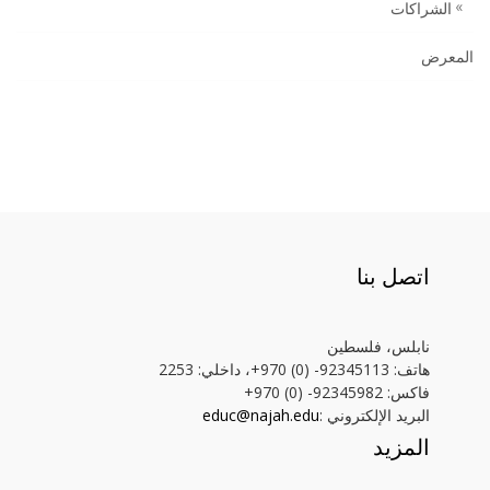
الشراكات
المعرض
اتصل بنا
نابلس، فلسطين
هاتف: 92345113- (0) 970+، داخلي: 2253
فاكس: 92345982- (0) 970+
البريد الإلكتروني :
educ@najah.edu
المزيد