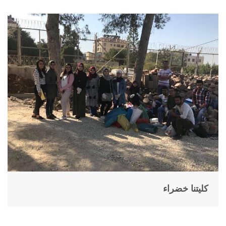
كليتنا خضراء