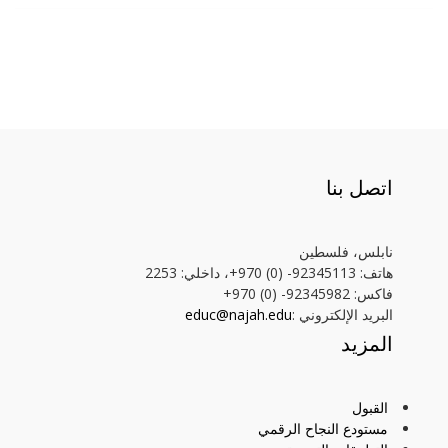
اتصل بنا
نابلس، فلسطين
هاتف: 92345113- (0) 970+، داخلي: 2253
فاكس: 92345982- (0) 970+
البريد الإلكتروني :
educ@najah.edu
المزيد
القبول
مستودع النجاح الرقمي