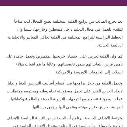
بعد تخرج الطالب من برامج الكلية المختلفة يصبح المجال لديه متاحاً
للتقدم للعمل في ‏مجال التعليم داخل فلسطين وخارجها، سيما وان
الخطط الدراسية للبرامج ‏المختلفة في الكلية ‏تحاكي المعايير والاتجاهات
العالمية الحديثة
.
كما وان الكلية تحرص على احتضان خريجيها المتميزين وتعمل جاهدة على
تأمين فرص ‏ابتعاث لهم ‏ضمن تخصصاتهم، وغالبا ما يتم ابتعاث هؤلاء
الطلاب إلى الجامعات الأوروبية ‏والأمريكية
.
وتعمل الكلية من خلال برامجها في أقسام أساليب التدريس الدنيا والعليا
لايجاد الخريج ‏القادر على تحمل مسؤوليته تجاه وطنه ومجتمعه ومتطلبات
عمله، وبمهنية تنسجم مع التوجهات ‏التربوية الحديثة والعالمية وكفاياتها
المهنية، خريج يحترم مهنيته وينتمي اليها ويؤمن برسالتها.‏
وترتبط الأهداف الخاصة لبرنامج أساليب تدريس التربية الرياضية الأهداف
العامة ‏والمساقات الدراسية في البرنامج وتتمثل الأهداف الخاصة في