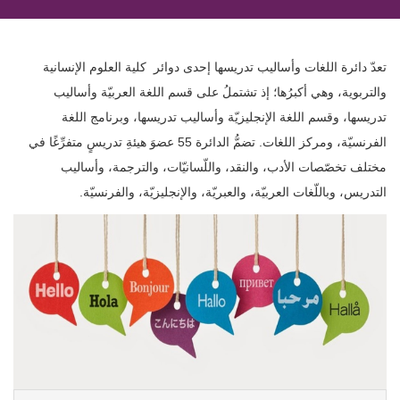
تعدّ دائرة اللغات وأساليب تدريسها إحدى دوائر كلية العلوم الإنسانية
والتربوية، وهي أكبرُها؛ إذ تشتملُ على قسم اللغة العربيّة وأساليب
تدريسها، وقسم اللغة الإنجليزيّة وأساليب تدريسها، وبرنامج اللغة
الفرنسيّة، ومركز اللغات. تضمُّ الدائرة 55 عضوَ هيئةِ تدريسٍ متفرِّغًا في
مختلف تخصّصات الأدب، والنقد، واللّسانيّات، والترجمة، وأساليب
التدريس، وباللّغات العربيّة، والعبريّة، والإنجليزيّة، والفرنسيّة.