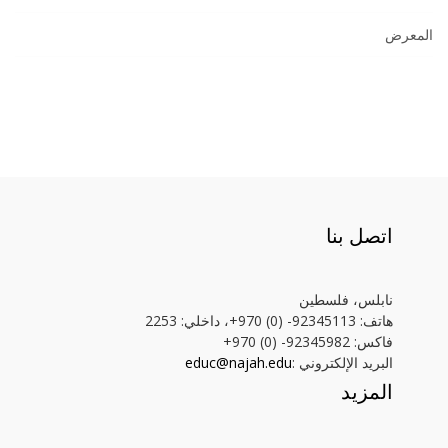
المعرض
اتصل بنا
نابلس، فلسطين
هاتف: 92345113- (0) 970+، داخلي: 2253
فاكس: 92345982- (0) 970+
البريد الإلكتروني :
educ@najah.edu
المزيد