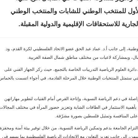
لأول للمنتخب الوطني للشابات والمنتخب الوطني
رية للاستحقاقات الإقليمية والدولية المقبلة
.
لوطنية، إلى جانب أ.د. عماد عبد الحق عضو الاتحاد الفلسطيني لكرة القدم، ود.
شمال، وبمشاركة لاعبات من مختلف مناطق شمال الضفة الغربية
.
ائرة العلوم الرياضية التدريبات الخاصة بالتجمع، حيث ركز الجهاز الفني على
صر التي ستمثل المنتخبات الوطنية خلال المرحلة القادمة، في أجواء اتسمت بالحماس
اصلة في دعم الرياضة النسوية، وإتاحة الفرص أمام الفتيات لتطوير مهاراتهن
ها بأهمية الاستثمار في الطاقات الشابة وتعزيز حضور المرأة في مختلف المجالات
ة على المنافسة وتمثيل فلسطين بصورة مشرّفة
.
 التزام الجامعة بدعم وتمكين الرياضة النسوية، من خلال توفير بيئة آمنة ومحفزة
سهن، إلى جانب تعزيز التعاون مع الاتحادات الرياضية الفلسطينية بما يسهم في