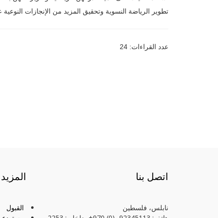
تطوير الرياضة النسوية وتحقيق المزيد من الإنجازات النوعية 
عدد القراءات: 24
اتصل بنا
المزيد
نابلس، فلسطين
القبول
هاتف: 92345113- (0) 970+، داخلي: 2253
مستودع ا