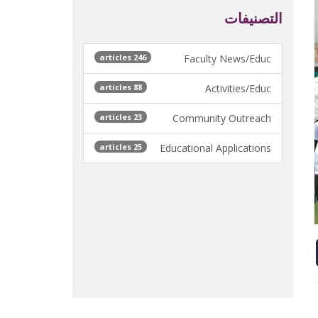
التصنيفات
246 articles
Faculty News/Educ
88 articles
Activities/Educ
23 articles
Community Outreach
25 articles
Educational Applications