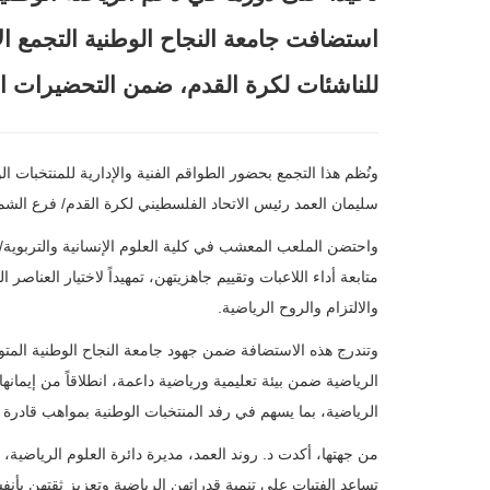
استضافت جامعة النجاح الوطنية التجمع ا
للناشئات لكرة القدم، ضمن التحضيرات الجا
ونُظم هذا التجمع بحضور الطواقم الفنية والإدارية للمنتخبات ا
سليمان العمد رئيس الاتحاد الفلسطيني لكرة القدم/ فرع ال
واحتضن الملعب المعشب في كلية العلوم الإنسانية والتربوية/ د
متابعة أداء اللاعبات وتقييم جاهزيتهن، تمهيداً لاختيار العنا
والالتزام والروح الرياضية
.
وتندرج هذه الاستضافة ضمن جهود جامعة النجاح الوطنية المتو
الرياضية ضمن بيئة تعليمية ورياضية داعمة، انطلاقاً من إيمان
الرياضية، بما يسهم في رفد المنتخبات الوطنية بمواهب قادر
من جهتها، أكدت د. روند العمد، مديرة دائرة العلوم الرياضية،
تساعد الفتيات على تنمية قدراتهن الرياضية وتعزيز ثقتهن بأنف