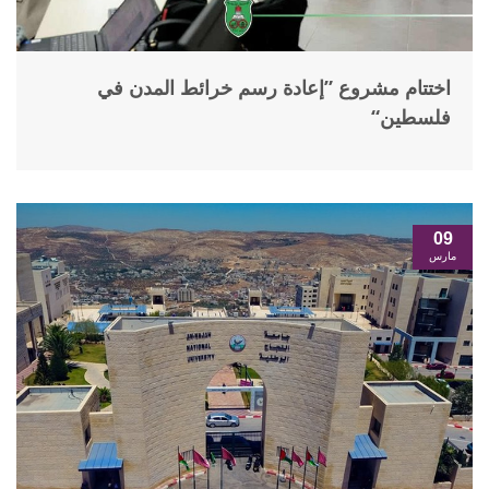
اختتام مشروع ”إعادة رسم خرائط المدن في
فلسطين“
09
مارس