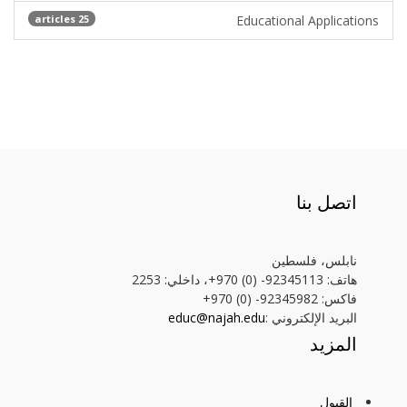
25 articles
Educational Applications
اتصل بنا
نابلس، فلسطين
هاتف: 92345113- (0) 970+، داخلي: 2253
فاكس: 92345982- (0) 970+
البريد الإلكتروني :
educ@najah.edu
المزيد
القبول