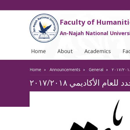
Faculty of Humaniti
An-Najah National Univers
Home
About
Academics
Fa
Home
Announcements
General
عام الأكاديمي ٢٠١٧/٢٠١٨