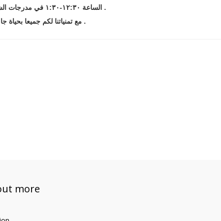
الساعة ١٢:٣٠-١:٣٠ في مدرجات الشهيد ظافر المصري .
مع تمنياتنا لكم جميعا بحياة جامعية موفقة .
out more
ion